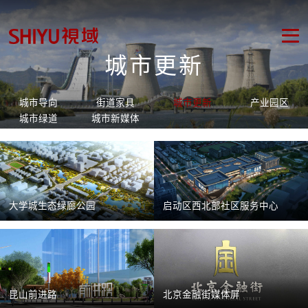
城市更新
城市导向
街道家具
城市更新
产业园区
城市绿道
城市新媒体
大学城生态绿廊公园
启动区西北部社区服务中心
昆山前进路
北京金融街媒体屏